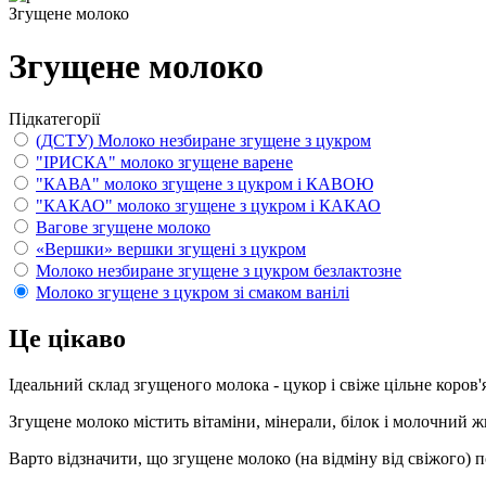
Згущене молоко
Згущене молоко
Підкатегорії
(ДСТУ) Молоко незбиране згущене з цукром
"ІРИСКА" молоко згущене варене
"КАВА" молоко згущене з цукром і КАВОЮ
"КАКАО" молоко згущене з цукром і КАКАО
Вагове згущене молоко
«Вершки» вершки згущені з цукром
Молоко незбиране згущене з цукром безлактозне
Молоко згущене з цукром зі смаком ванілі
Це цікаво
Ідеальний склад згущеного молока - цукор і свіже цільне коров
Згущене молоко містить вітаміни, мінерали, білок і молочний ж
Варто відзначити, що згущене молоко (на відміну від свіжого) 